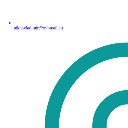
piknavladimir@ovbmail.eu