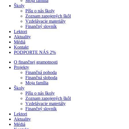
Moja família
Školy
Píšu o nás školy
Zoznam zapojených škôl
Vzdelávacie materiály
Finančný slovník
Lektori
Aktuality
Médiá
Kontakt
PODPORTE NÁS 2%
O finančnej gramotnosti
Projekty
Finančná pohoda
Finančná sloboda
Moja família
Školy
Píšu o nás školy
Zoznam zapojených škôl
Vzdelávacie materiály
Finančný slovník
Lektori
Aktuality
Médiá