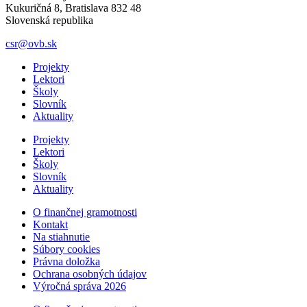
Kukuričná 8, Bratislava 832 48
Slovenská republika
csr@ovb.sk
Projekty
Lektori
Školy
Slovník
Aktuality
Projekty
Lektori
Školy
Slovník
Aktuality
O finančnej gramotnosti
Kontakt
Na stiahnutie
Súbory cookies
Právna doložka
Ochrana osobných údajov
Výročná správa 2026