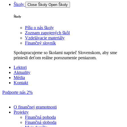
Školy
Close Školy
Open Školy
Školy
Píšu o nás školy
Zoznam zapojených škôl
Vzdelávacie materiály
Finančný slovník
Spolupracujeme so školami naprieč Slovenskom, aby sme
priniesli deťom reálne porozumenie peniazom.
Lektori
Aktuality
Média
Kontakt
Podporte nás 2%
O finančnej gramotnosti
Projekty
Finančná pohoda
Finančná sloboda