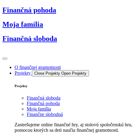
Preskočiť
Finančná pohoda
na
obsah
Moja família
Finančná sloboda
O finančnej gramotnosti
Projekty
Close Projekty
Open Projekty
Projekty
Finančná sloboda
Finančná pohoda
Moja família
Finančne slobodná
Zastrešujeme online finančné hry, aj stolovú spoločenskú hru,
pomocou ktorých sa deti naučia finančnej gramotnosti.