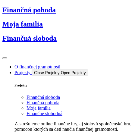
Preskočiť
Finančná pohoda
na
obsah
Moja família
Finančná sloboda
O finančnej gramotnosti
Projekty
Close Projekty
Open Projekty
Projekty
Finančná sloboda
Finančná pohoda
Moja família
Finančne slobodná
Zastrešujeme online finančné hry, aj stolovú spoločenskú hru,
pomocou ktorých sa deti naučia finančnej gramotnosti.