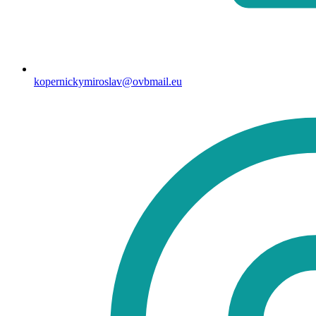
kopernickymiroslav@ovbmail.eu