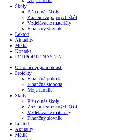
Moja família
Školy
Píšu o nás školy
Zoznam zapojených škôl
Vzdelávacie materiály
Finančný slovník
Lektori
Aktuality
Médiá
Kontakt
PODPORTE NÁS 2%
O finančnej gramotnosti
Projekty
Finančná pohoda
Finančná sloboda
Moja família
Školy
Píšu o nás školy
Zoznam zapojených škôl
Vzdelávacie materiály
Finančný slovník
Lektori
Aktuality
Médiá