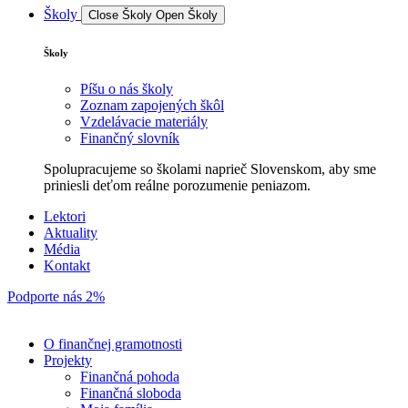
Školy
Close Školy
Open Školy
Školy
Píšu o nás školy
Zoznam zapojených škôl
Vzdelávacie materiály
Finančný slovník
Spolupracujeme so školami naprieč Slovenskom, aby sme
priniesli deťom reálne porozumenie peniazom.
Lektori
Aktuality
Média
Kontakt
Podporte nás 2%
O finančnej gramotnosti
Projekty
Finančná pohoda
Finančná sloboda