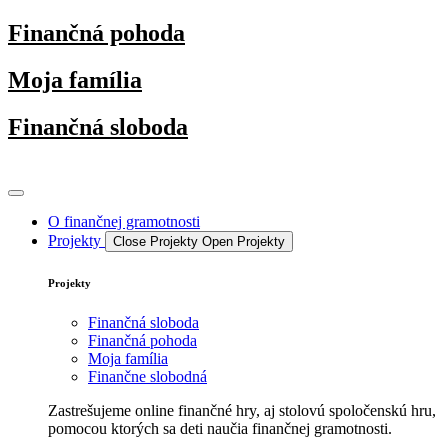
Preskočiť
Finančná pohoda
na
obsah
Moja família
Finančná sloboda
O finančnej gramotnosti
Projekty
Close Projekty
Open Projekty
Projekty
Finančná sloboda
Finančná pohoda
Moja família
Finančne slobodná
Zastrešujeme online finančné hry, aj stolovú spoločenskú hru,
pomocou ktorých sa deti naučia finančnej gramotnosti.