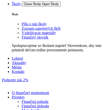
Školy
Close Školy
Open Školy
Školy
Píšu o nás školy
Zoznam zapojených škôl
Vzdelávacie materiály
Finančný slovník
Spolupracujeme so školami naprieč Slovenskom, aby sme
priniesli deťom reálne porozumenie peniazom.
Lektori
Aktuality
Média
Kontakt
Podporte nás 2%
O finančnej gramotnosti
Projekty
Finančná pohoda
Finančná sloboda