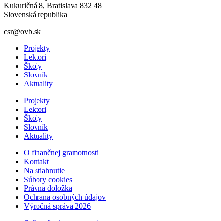
Kukuričná 8, Bratislava 832 48
Slovenská republika
csr@ovb.sk
Projekty
Lektori
Školy
Slovník
Aktuality
Projekty
Lektori
Školy
Slovník
Aktuality
O finančnej gramotnosti
Kontakt
Na stiahnutie
Súbory cookies
Právna doložka
Ochrana osobných údajov
Výročná správa 2026