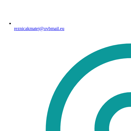
reznicakmatej@ovbmail.eu