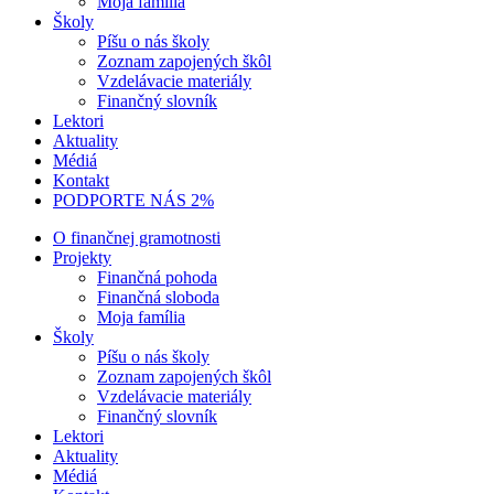
Moja família
Školy
Píšu o nás školy
Zoznam zapojených škôl
Vzdelávacie materiály
Finančný slovník
Lektori
Aktuality
Médiá
Kontakt
PODPORTE NÁS 2%
O finančnej gramotnosti
Projekty
Finančná pohoda
Finančná sloboda
Moja família
Školy
Píšu o nás školy
Zoznam zapojených škôl
Vzdelávacie materiály
Finančný slovník
Lektori
Aktuality
Médiá