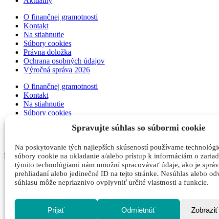
Aktuality
O finančnej gramotnosti
Kontakt
Na stiahnutie
Súbory cookies
Právna doložka
Ochrana osobných údajov
Výročná správa 2026
O finančnej gramotnosti
Kontakt
Na stiahnutie
Súbory cookies
Právna doložka
Spravujte súhlas so súbormi cookie
Ochrana osobných údajov
Výročná správa 2026
Na poskytovanie tých najlepších skúseností používame technológi
Portál pre lektorov
súbory cookie na ukladanie a/alebo prístup k informáciám o zariad
týmito technológiami nám umožní spracovávať údaje, ako je správ
Som certifikovaný lektor
prehliadaní alebo jedinečné ID na tejto stránke. Nesúhlas alebo od
Som lektor hry Finančná sloboda (kupec)
súhlasu môže nepriaznivo ovplyvniť určité vlastnosti a funkcie.
Som lektor hry Finančná pohoda
Som lektor hry Moja família
Prijať
Odmietnúť
Zobraziť
Som certifikovaný lektor