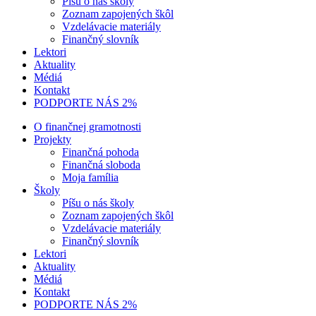
Píšu o nás školy
Zoznam zapojených škôl
Vzdelávacie materiály
Finančný slovník
Lektori
Aktuality
Médiá
Kontakt
PODPORTE NÁS 2%
O finančnej gramotnosti
Projekty
Finančná pohoda
Finančná sloboda
Moja família
Školy
Píšu o nás školy
Zoznam zapojených škôl
Vzdelávacie materiály
Finančný slovník
Lektori
Aktuality
Médiá
Kontakt
PODPORTE NÁS 2%