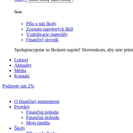
Školy
Píšu o nás školy
Zoznam zapojených škôl
Vzdelávacie materiály
Finančný slovník
Spolupracujeme so školami naprieč Slovenskom, aby sme prini
Lektori
Aktuality
Média
Kontakt
Podporte nás 2%
O finančnej gramotnosti
Projekty
Finančná pohoda
Finančná sloboda
Moja família
Školy