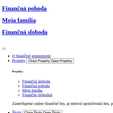
Preskočiť
Finančná pohoda
na
obsah
Moja família
Finančná sloboda
O finančnej gramotnosti
Projekty
Close Projekty
Open Projekty
Projekty
Finančná sloboda
Finančná pohoda
Moja família
Finančne slobodná
Zastrešujeme online finančné hry, aj stolovú spoločenskú hru, 
Školy
Close Školy
Open Školy