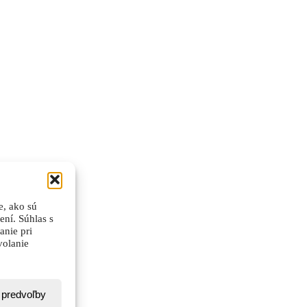
e, ako sú
ení. Súhlas s
anie pri
volanie
 predvoľby