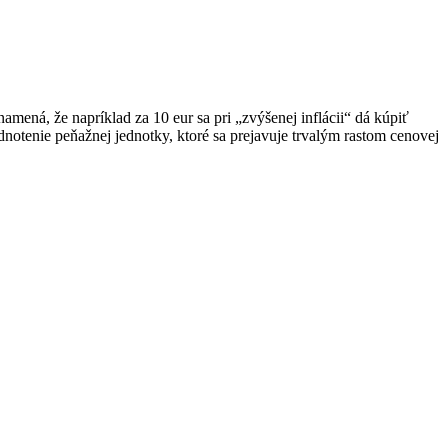
amená, že napríklad za 10 eur sa pri „zvýšenej inflácii“ dá kúpiť
dnotenie peňažnej jednotky, ktoré sa prejavuje trvalým rastom cenovej