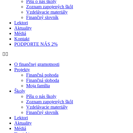
Píšu o nás školy
Zoznam zapojených škôl
Vzdelávacie materiály
Finančný slovník
Lektori
Aktuality
Médiá
Kontakt
PODPORTE NÁS 2%
O finančnej gramotnosti
Projekty
Finančná pohoda
Finančná sloboda
Moja família
Školy
Píšu o nás školy
Zoznam zapojených škôl
Vzdelávacie materiály
Finančný slovník
Lektori
Aktuality
Médiá