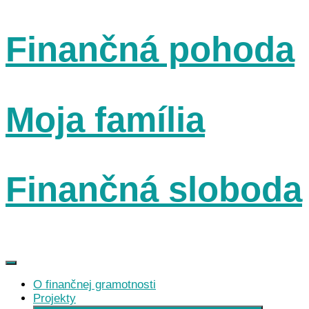
Preskočiť
Finančná pohoda
na
obsah
Moja família
Finančná sloboda
O finančnej gramotnosti
Projekty