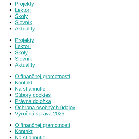
Projekty
Lektori
Školy
Slovník
Aktuality
Projekty
Lektori
Školy
Slovník
Aktuality
O finančnej gramotnosti
Kontakt
Na stiahnutie
Súbory cookies
Právna doložka
Ochrana osobných údajov
Výročná správa 2026
O finančnej gramotnosti
Kontakt
Na stiahnutie