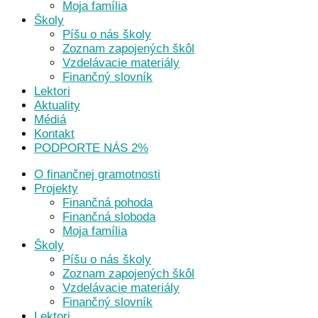
Moja família
Školy
Píšu o nás školy
Zoznam zapojených škôl
Vzdelávacie materiály
Finančný slovník
Lektori
Aktuality
Médiá
Kontakt
PODPORTE NÁS 2%
O finančnej gramotnosti
Projekty
Finančná pohoda
Finančná sloboda
Moja família
Školy
Píšu o nás školy
Zoznam zapojených škôl
Vzdelávacie materiály
Finančný slovník
Lektori