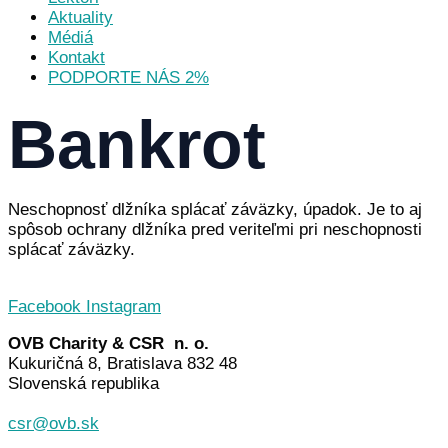
Aktuality
Médiá
Kontakt
PODPORTE NÁS 2%
Bankrot
Neschopnosť dlžníka splácať záväzky, úpadok. Je to aj
spôsob ochrany dlžníka pred veriteľmi pri neschopnosti
splácať záväzky.
Facebook
Instagram
OVB Charity & CSR n. o.
Kukuričná 8, Bratislava 832 48
Slovenská republika
csr@ovb.sk