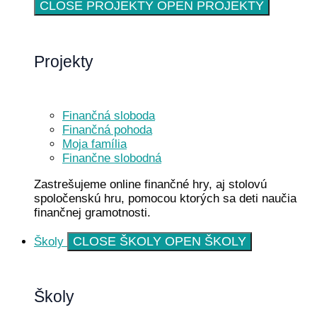
CLOSE PROJEKTY
OPEN PROJEKTY
Projekty
Finančná sloboda
Finančná pohoda
Moja família
Finančne slobodná
Zastrešujeme online finančné hry, aj stolovú
spoločenskú hru, pomocou ktorých sa deti naučia
finančnej gramotnosti.
CLOSE ŠKOLY
OPEN ŠKOLY
Školy
Školy