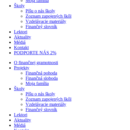
Moja família
Školy
Píšu o nás školy
Zoznam zapojených škôl
Vzdelávacie materiály
Finančný slovník
Lektori
Aktuality
Médiá
Kontakt
PODPORTE NÁS 2%
O finančnej gramotnosti
Projekty
Finančná pohoda
Finančná sloboda
Moja família
Školy
Píšu o nás školy
Zoznam zapojených škôl
Vzdelávacie materiály
Finančný slovník
Lektori
Aktuality
Médiá