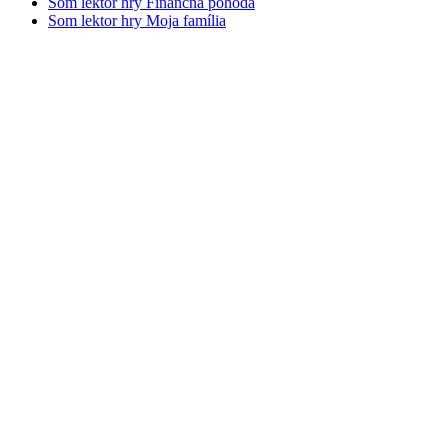
Som lektor hry Finančná pohoda
Som lektor hry Moja família
Scroll
Up