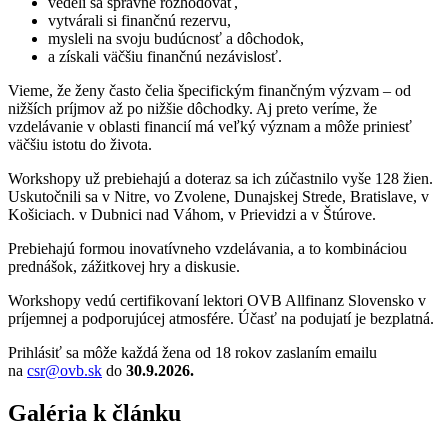
vedeli sa správne rozhodovať,
vytvárali si finančnú rezervu,
mysleli na svoju budúcnosť a dôchodok,
a získali väčšiu finančnú nezávislosť.
Vieme, že ženy často čelia špecifickým finančným výzvam – od
nižších príjmov až po nižšie dôchodky. Aj preto veríme, že
vzdelávanie v oblasti financií má veľký význam a môže priniesť
väčšiu istotu do života.
Workshopy už prebiehajú a doteraz sa ich zúčastnilo vyše 128 žien.
Uskutočnili sa v Nitre, vo Zvolene, Dunajskej Strede, Bratislave, v
Košiciach. v Dubnici nad Váhom, v Prievidzi a v Štúrove.
Prebiehajú formou inovatívneho vzdelávania, a to kombináciou
prednášok, zážitkovej hry a diskusie.
Workshopy vedú certifikovaní lektori OVB Allfinanz Slovensko v
príjemnej a podporujúcej atmosfére. Účasť na podujatí je bezplatná.
Prihlásiť sa môže každá žena od 18 rokov zaslaním emailu
na
csr@ovb.sk
do
30.9.2026.
Galéria k článku