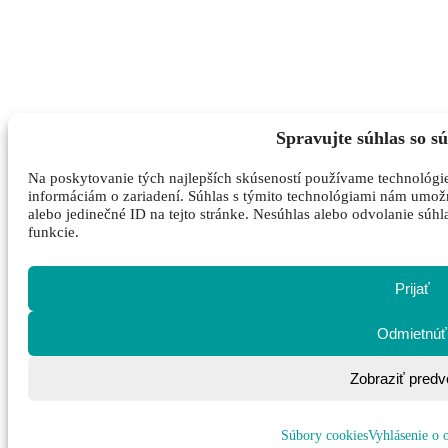
Spravujte súhlas so s
Na poskytovanie tých najlepších skúseností používame technológie
informáciám o zariadení. Súhlas s týmito technológiami nám umožní
alebo jedinečné ID na tejto stránke. Nesúhlas alebo odvolanie súhl
funkcie.
Prijať
Odmietnúť
Zobraziť predv
Súbory cookies
Vyhlásenie o 