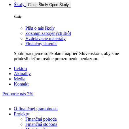
Školy
Close Školy
Open Školy
Školy
Píšu o nás školy
Zoznam zapojených škôl
Vzdelávacie materiály
Finančný slovník
Spolupracujeme so školami naprieč Slovenskom, aby sme
priniesli deťom reálne porozumenie peniazom.
Lektori
Aktuality
Média
Kontakt
Podporte nás 2%
O finančnej gramotnosti
Projekty
Finančná pohoda
Finančná sloboda