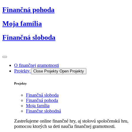
Preskočiť
Finančná pohoda
na
obsah
Moja família
Finančná sloboda
O finančnej gramotnosti
Projekty
Close Projekty
Open Projekty
Projekty
Finančná sloboda
Finančná pohoda
Moja família
Finančne slobodná
Zastrešujeme online finančné hry, aj stolovú spoločenskú hru,
pomocou ktorých sa deti naučia finančnej gramotnosti.