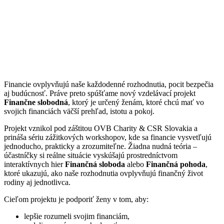
Financie ovplyvňujú naše každodenné rozhodnutia, pocit bezpečia
aj budúcnosť. Práve preto spúšťame nový vzdelávací projekt
Finančne slobodná
, ktorý je určený ženám, ktoré chcú mať vo
svojich financiách väčší prehľad, istotu a pokoj.
Projekt vznikol pod záštitou OVB Charity & CSR Slovakia a
prináša sériu zážitkových workshopov, kde sa financie vysvetľujú
jednoducho, prakticky a zrozumiteľne. Žiadna nudná teória –
účastníčky si reálne situácie vyskúšajú prostredníctvom
interaktívnych hier
Finančná sloboda
alebo
Finančná pohoda
,
ktoré ukazujú, ako naše rozhodnutia ovplyvňujú finančný život
rodiny aj jednotlivca.
Cieľom projektu je podporiť ženy v tom, aby:
lepšie rozumeli svojim financiám,