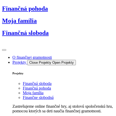
Preskočiť
Finančná pohoda
na
obsah
Moja família
Finančná sloboda
O finančnej gramotnosti
Projekty
Close Projekty
Open Projekty
Projekty
Finančná sloboda
Finančná pohoda
Moja família
Finančne slobodná
Zastrešujeme online finančné hry, aj stolovú spoločenskú hru,
pomocou ktorých sa deti naučia finančnej gramotnosti.