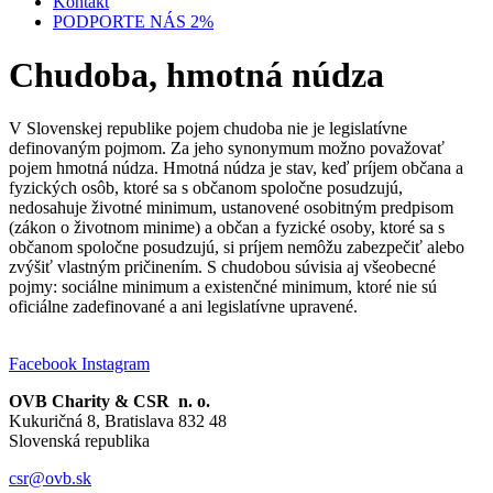
Kontakt
PODPORTE NÁS 2%
Chudoba, hmotná núdza
V Slovenskej republike pojem chudoba nie je legislatívne
definovaným pojmom. Za jeho synonymum možno považovať
pojem hmotná núdza. Hmotná núdza je stav, keď príjem občana a
fyzických osôb, ktoré sa s občanom spoločne posudzujú,
nedosahuje životné minimum, ustanovené osobitným predpisom
(zákon o životnom minime) a občan a fyzické osoby, ktoré sa s
občanom spoločne posudzujú, si príjem nemôžu zabezpečiť alebo
zvýšiť vlastným pričinením. S chudobou súvisia aj všeobecné
pojmy: sociálne minimum a existenčné minimum, ktoré nie sú
oficiálne zadefinované a ani legislatívne upravené.
Facebook
Instagram
OVB Charity & CSR n. o.
Kukuričná 8, Bratislava 832 48
Slovenská republika
csr@ovb.sk