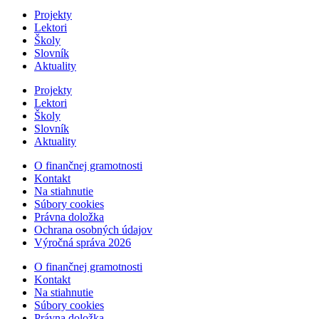
Projekty
Lektori
Školy
Slovník
Aktuality
Projekty
Lektori
Školy
Slovník
Aktuality
O finančnej gramotnosti
Kontakt
Na stiahnutie
Súbory cookies
Právna doložka
Ochrana osobných údajov
Výročná správa 2026
O finančnej gramotnosti
Kontakt
Na stiahnutie
Súbory cookies
Právna doložka