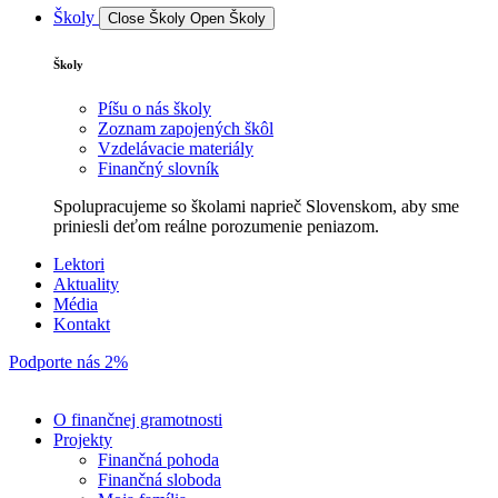
Školy
Close Školy
Open Školy
Školy
Píšu o nás školy
Zoznam zapojených škôl
Vzdelávacie materiály
Finančný slovník
Spolupracujeme so školami naprieč Slovenskom, aby sme
priniesli deťom reálne porozumenie peniazom.
Lektori
Aktuality
Média
Kontakt
Podporte nás 2%
O finančnej gramotnosti
Projekty
Finančná pohoda
Finančná sloboda