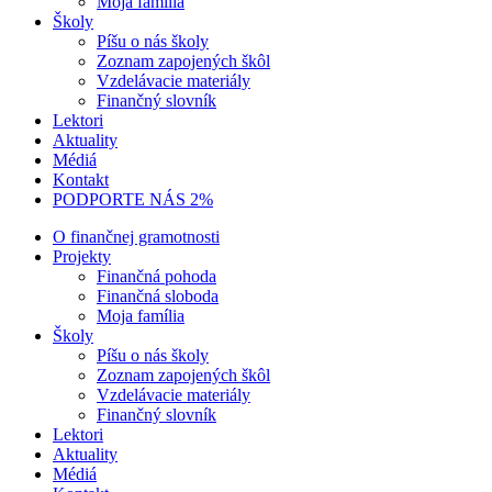
Moja família
Školy
Píšu o nás školy
Zoznam zapojených škôl
Vzdelávacie materiály
Finančný slovník
Lektori
Aktuality
Médiá
Kontakt
PODPORTE NÁS 2%
O finančnej gramotnosti
Projekty
Finančná pohoda
Finančná sloboda
Moja família
Školy
Píšu o nás školy
Zoznam zapojených škôl
Vzdelávacie materiály
Finančný slovník
Lektori
Aktuality
Médiá