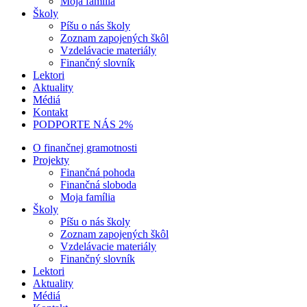
Moja família
Školy
Píšu o nás školy
Zoznam zapojených škôl
Vzdelávacie materiály
Finančný slovník
Lektori
Aktuality
Médiá
Kontakt
PODPORTE NÁS 2%
O finančnej gramotnosti
Projekty
Finančná pohoda
Finančná sloboda
Moja família
Školy
Píšu o nás školy
Zoznam zapojených škôl
Vzdelávacie materiály
Finančný slovník
Lektori
Aktuality
Médiá