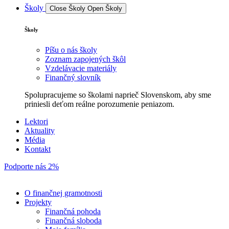
Školy
Close Školy
Open Školy
Školy
Píšu o nás školy
Zoznam zapojených škôl
Vzdelávacie materiály
Finančný slovník
Spolupracujeme so školami naprieč Slovenskom, aby sme
priniesli deťom reálne porozumenie peniazom.
Lektori
Aktuality
Média
Kontakt
Podporte nás 2%
O finančnej gramotnosti
Projekty
Finančná pohoda
Finančná sloboda