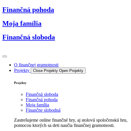
Preskočiť
Finančná pohoda
na
obsah
Moja família
Finančná sloboda
O finančnej gramotnosti
Projekty
Close Projekty
Open Projekty
Projekty
Finančná sloboda
Finančná pohoda
Moja família
Finančne slobodná
Zastrešujeme online finančné hry, aj stolovú spoločenskú hru,
pomocou ktorých sa deti naučia finančnej gramotnosti.