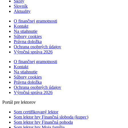
Školy
Slovník
Aktuality
O finančnej gramotnosti
Kontakt
Na stiahnutie
Súbory cookies
Právna doložka
Ochrana osobných údajov
Výročná správa 2026
O finančnej gramotnosti
Kontakt
Na stiahnutie
Súbory cookies
Právna doložka
Ochrana osobných údajov
Výročná správa 2026
Portál pre lektorov
Som certifikovaný lektor
Som lektor hry Finančná sloboda (kupec)
Som lektor hry Finančná pohoda
Som lektor hry Moja família