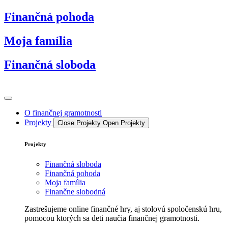
Preskočiť
Finančná pohoda
na
obsah
Moja família
Finančná sloboda
O finančnej gramotnosti
Projekty
Close Projekty
Open Projekty
Projekty
Finančná sloboda
Finančná pohoda
Moja família
Finančne slobodná
Zastrešujeme online finančné hry, aj stolovú spoločenskú hru,
pomocou ktorých sa deti naučia finančnej gramotnosti.