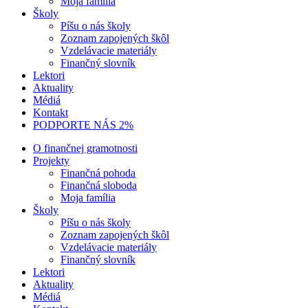
Moja família
Školy
Píšu o nás školy
Zoznam zapojených škôl
Vzdelávacie materiály
Finančný slovník
Lektori
Aktuality
Médiá
Kontakt
PODPORTE NÁS 2%
O finančnej gramotnosti
Projekty
Finančná pohoda
Finančná sloboda
Moja família
Školy
Píšu o nás školy
Zoznam zapojených škôl
Vzdelávacie materiály
Finančný slovník
Lektori
Aktuality
Médiá