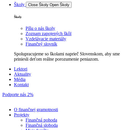
Školy
Close Školy
Open Školy
Školy
Píšu o nás školy
Zoznam zapojených škôl
Vzdelávacie materiály
Finančný slovník
Spolupracujeme so školami naprieč Slovenskom, aby sme
priniesli deťom reálne porozumenie peniazom.
Lektori
Aktuality
Média
Kontakt
Podporte nás 2%
O finančnej gramotnosti
Projekty
Finančná pohoda
Finančná sloboda