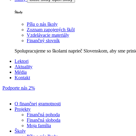
Školy
Píšu o nás školy
Zoznam zapojených škôl
Vzdelávacie materiály
Finančný slovník
Spolupracujeme so školami naprieč Slovenskom, aby sme prini
Lektori
Aktuality
Média
Kontakt
Podporte nás 2%
O finančnej gramotnosti
Projekty
Finančná pohoda
Finančná sloboda
Moja família
Školy