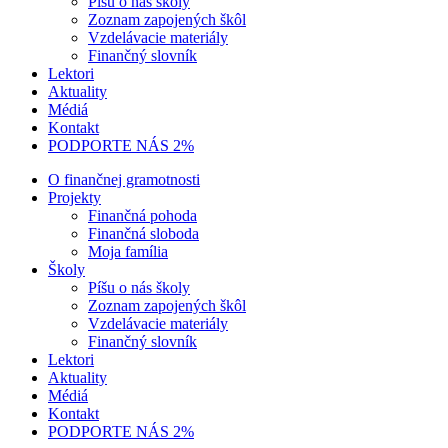
Píšu o nás školy
Zoznam zapojených škôl
Vzdelávacie materiály
Finančný slovník
Lektori
Aktuality
Médiá
Kontakt
PODPORTE NÁS 2%
O finančnej gramotnosti
Projekty
Finančná pohoda
Finančná sloboda
Moja família
Školy
Píšu o nás školy
Zoznam zapojených škôl
Vzdelávacie materiály
Finančný slovník
Lektori
Aktuality
Médiá
Kontakt
PODPORTE NÁS 2%