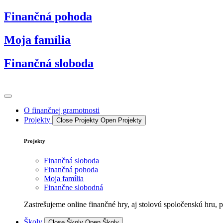
Preskočiť
Finančná pohoda
na
obsah
Moja família
Finančná sloboda
O finančnej gramotnosti
Projekty
Close Projekty
Open Projekty
Projekty
Finančná sloboda
Finančná pohoda
Moja família
Finančne slobodná
Zastrešujeme online finančné hry, aj stolovú spoločenskú hru, 
Školy
Close Školy
Open Školy