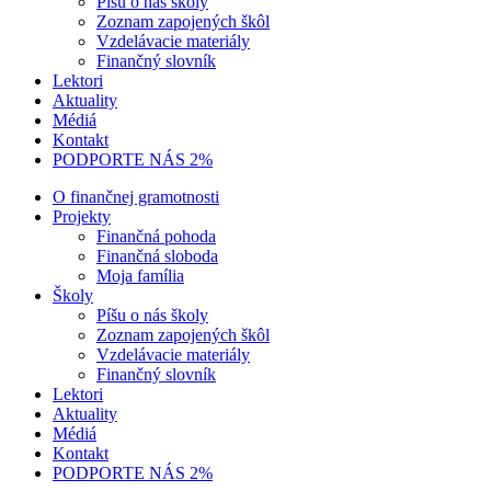
Píšu o nás školy
Zoznam zapojených škôl
Vzdelávacie materiály
Finančný slovník
Lektori
Aktuality
Médiá
Kontakt
PODPORTE NÁS 2%
O finančnej gramotnosti
Projekty
Finančná pohoda
Finančná sloboda
Moja família
Školy
Píšu o nás školy
Zoznam zapojených škôl
Vzdelávacie materiály
Finančný slovník
Lektori
Aktuality
Médiá
Kontakt
PODPORTE NÁS 2%