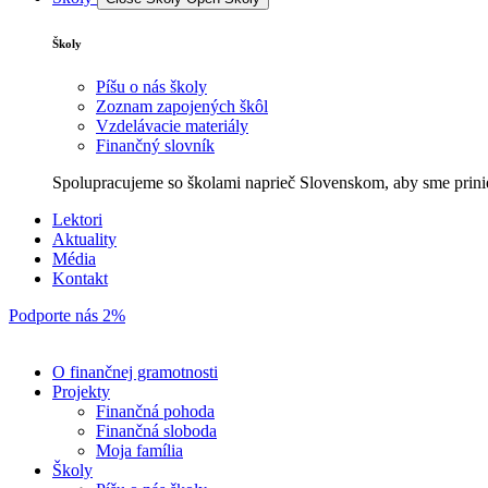
Školy
Píšu o nás školy
Zoznam zapojených škôl
Vzdelávacie materiály
Finančný slovník
Spolupracujeme so školami naprieč Slovenskom, aby sme prini
Lektori
Aktuality
Média
Kontakt
Podporte nás 2%
O finančnej gramotnosti
Projekty
Finančná pohoda
Finančná sloboda
Moja família
Školy