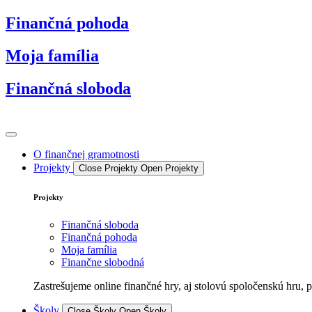
Preskočiť
Finančná pohoda
na
obsah
Moja família
Finančná sloboda
O finančnej gramotnosti
Projekty
Close Projekty
Open Projekty
Projekty
Finančná sloboda
Finančná pohoda
Moja família
Finančne slobodná
Zastrešujeme online finančné hry, aj stolovú spoločenskú hru, 
Školy
Close Školy
Open Školy