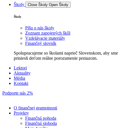
Školy
Close Školy
Open Školy
Školy
Píšu o nás školy
Zoznam zapojených škôl
Vzdelávacie materiály
Finančný slovník
Spolupracujeme so školami naprieč Slovenskom, aby sme
priniesli deťom reálne porozumenie peniazom.
Lektori
Aktuality
Média
Kontakt
Podporte nás 2%
O finančnej gramotnosti
Projekty
Finančná pohoda
Finančná sloboda