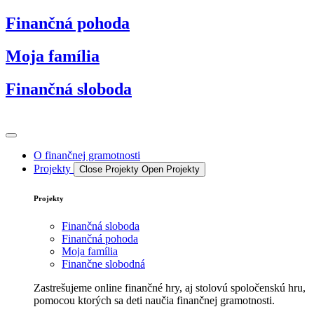
Preskočiť
Finančná pohoda
na
obsah
Moja família
Finančná sloboda
O finančnej gramotnosti
Projekty
Close Projekty
Open Projekty
Projekty
Finančná sloboda
Finančná pohoda
Moja família
Finančne slobodná
Zastrešujeme online finančné hry, aj stolovú spoločenskú hru,
pomocou ktorých sa deti naučia finančnej gramotnosti.