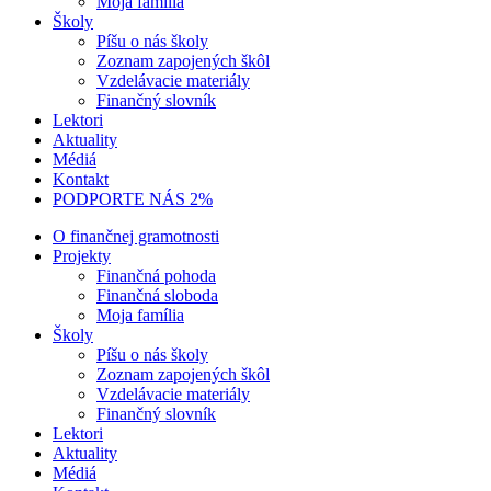
Moja família
Školy
Píšu o nás školy
Zoznam zapojených škôl
Vzdelávacie materiály
Finančný slovník
Lektori
Aktuality
Médiá
Kontakt
PODPORTE NÁS 2%
O finančnej gramotnosti
Projekty
Finančná pohoda
Finančná sloboda
Moja família
Školy
Píšu o nás školy
Zoznam zapojených škôl
Vzdelávacie materiály
Finančný slovník
Lektori
Aktuality
Médiá