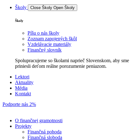
Školy
Close Školy
Open Školy
Školy
Píšu o nás školy
Zoznam zapojených škôl
Vzdelávacie materiály
Finančný slovník
Spolupracujeme so školami naprieč Slovenskom, aby sme
priniesli deťom reálne porozumenie peniazom.
Lektori
Aktuality
Média
Kontakt
Podporte nás 2%
O finančnej gramotnosti
Projekty
Finančná pohoda
Finančná sloboda