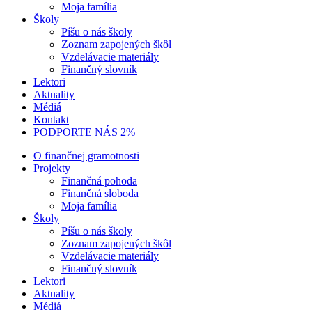
Moja família
Školy
Píšu o nás školy
Zoznam zapojených škôl
Vzdelávacie materiály
Finančný slovník
Lektori
Aktuality
Médiá
Kontakt
PODPORTE NÁS 2%
O finančnej gramotnosti
Projekty
Finančná pohoda
Finančná sloboda
Moja família
Školy
Píšu o nás školy
Zoznam zapojených škôl
Vzdelávacie materiály
Finančný slovník
Lektori
Aktuality
Médiá