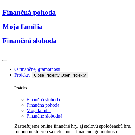
Preskočiť
na
Finančná pohoda
obsah
Moja família
Finančná sloboda
O finančnej gramotnosti
Projekty
Close Projekty
Open Projekty
Projekty
Finančná sloboda
Finančná pohoda
Moja família
Finančne slobodná
Zastrešujeme online finančné hry, aj stolovú spoločenskú hru,
pomocou ktorých sa deti naučia finančnej gramotnosti.