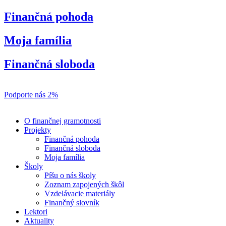
Preskočiť
Finančná pohoda
na
obsah
Moja família
Finančná sloboda
Podporte nás 2%
O finančnej gramotnosti
Projekty
Finančná pohoda
Finančná sloboda
Moja família
Školy
Píšu o nás školy
Zoznam zapojených škôl
Vzdelávacie materiály
Finančný slovník
Lektori
Aktuality