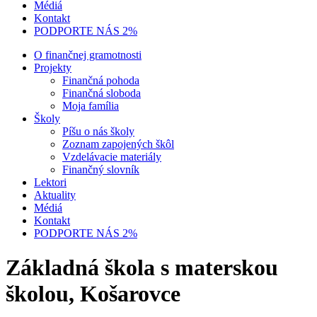
Médiá
Kontakt
PODPORTE NÁS 2%
O finančnej gramotnosti
Projekty
Finančná pohoda
Finančná sloboda
Moja família
Školy
Píšu o nás školy
Zoznam zapojených škôl
Vzdelávacie materiály
Finančný slovník
Lektori
Aktuality
Médiá
Kontakt
PODPORTE NÁS 2%
Základná škola s materskou
školou, Košarovce