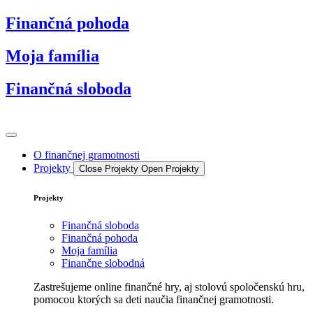
Preskočiť
Finančná pohoda
na
obsah
Moja família
Finančná sloboda
O finančnej gramotnosti
Projekty
Close Projekty
Open Projekty
Projekty
Finančná sloboda
Finančná pohoda
Moja família
Finančne slobodná
Zastrešujeme online finančné hry, aj stolovú spoločenskú hru,
pomocou ktorých sa deti naučia finančnej gramotnosti.