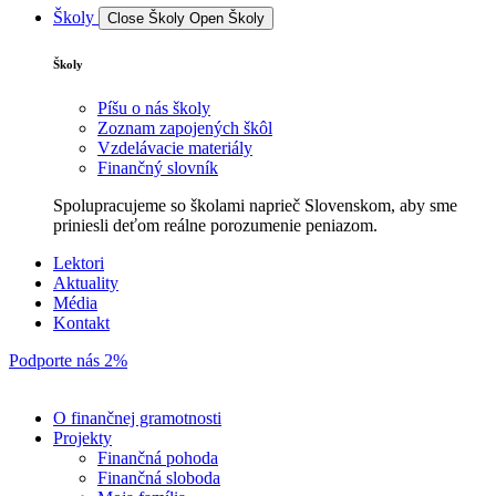
Školy
Close Školy
Open Školy
Školy
Píšu o nás školy
Zoznam zapojených škôl
Vzdelávacie materiály
Finančný slovník
Spolupracujeme so školami naprieč Slovenskom, aby sme
priniesli deťom reálne porozumenie peniazom.
Lektori
Aktuality
Média
Kontakt
Podporte nás 2%
O finančnej gramotnosti
Projekty
Finančná pohoda
Finančná sloboda