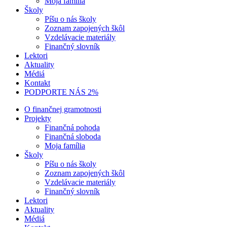
Moja família
Školy
Píšu o nás školy
Zoznam zapojených škôl
Vzdelávacie materiály
Finančný slovník
Lektori
Aktuality
Médiá
Kontakt
PODPORTE NÁS 2%
O finančnej gramotnosti
Projekty
Finančná pohoda
Finančná sloboda
Moja família
Školy
Píšu o nás školy
Zoznam zapojených škôl
Vzdelávacie materiály
Finančný slovník
Lektori
Aktuality
Médiá