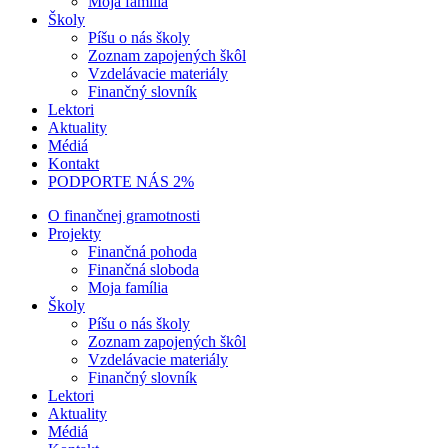
Moja família
Školy
Píšu o nás školy
Zoznam zapojených škôl
Vzdelávacie materiály
Finančný slovník
Lektori
Aktuality
Médiá
Kontakt
PODPORTE NÁS 2%
O finančnej gramotnosti
Projekty
Finančná pohoda
Finančná sloboda
Moja família
Školy
Píšu o nás školy
Zoznam zapojených škôl
Vzdelávacie materiály
Finančný slovník
Lektori
Aktuality
Médiá