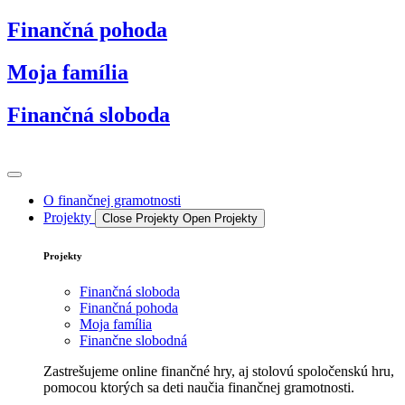
Preskočiť
Finančná pohoda
na
obsah
Moja família
Finančná sloboda
O finančnej gramotnosti
Projekty
Close Projekty
Open Projekty
Projekty
Finančná sloboda
Finančná pohoda
Moja família
Finančne slobodná
Zastrešujeme online finančné hry, aj stolovú spoločenskú hru,
pomocou ktorých sa deti naučia finančnej gramotnosti.