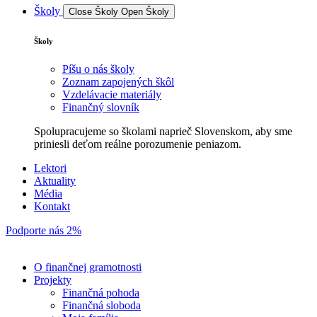
Školy
Close Školy
Open Školy
Školy
Píšu o nás školy
Zoznam zapojených škôl
Vzdelávacie materiály
Finančný slovník
Spolupracujeme so školami naprieč Slovenskom, aby sme
priniesli deťom reálne porozumenie peniazom.
Lektori
Aktuality
Média
Kontakt
Podporte nás 2%
O finančnej gramotnosti
Projekty
Finančná pohoda
Finančná sloboda