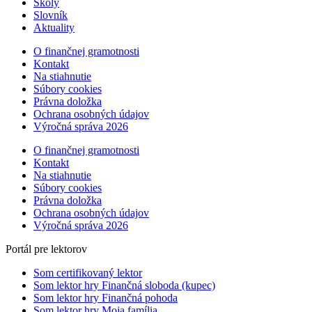
Školy
Slovník
Aktuality
O finančnej gramotnosti
Kontakt
Na stiahnutie
Súbory cookies
Právna doložka
Ochrana osobných údajov
Výročná správa 2026
O finančnej gramotnosti
Kontakt
Na stiahnutie
Súbory cookies
Právna doložka
Ochrana osobných údajov
Výročná správa 2026
Portál pre lektorov
Som certifikovaný lektor
Som lektor hry Finančná sloboda (kupec)
Som lektor hry Finančná pohoda
Som lektor hry Moja família