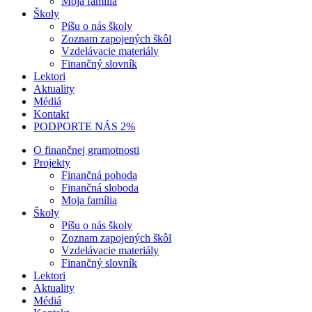
Moja família
Školy
Píšu o nás školy
Zoznam zapojených škôl
Vzdelávacie materiály
Finančný slovník
Lektori
Aktuality
Médiá
Kontakt
PODPORTE NÁS 2%
O finančnej gramotnosti
Projekty
Finančná pohoda
Finančná sloboda
Moja família
Školy
Píšu o nás školy
Zoznam zapojených škôl
Vzdelávacie materiály
Finančný slovník
Lektori
Aktuality
Médiá