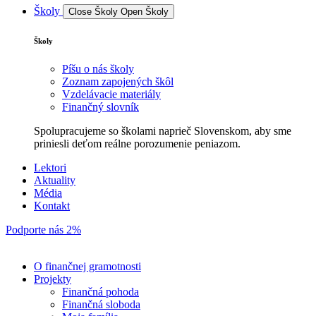
Školy
Close Školy
Open Školy
Školy
Píšu o nás školy
Zoznam zapojených škôl
Vzdelávacie materiály
Finančný slovník
Spolupracujeme so školami naprieč Slovenskom, aby sme
priniesli deťom reálne porozumenie peniazom.
Lektori
Aktuality
Média
Kontakt
Podporte nás 2%
O finančnej gramotnosti
Projekty
Finančná pohoda
Finančná sloboda