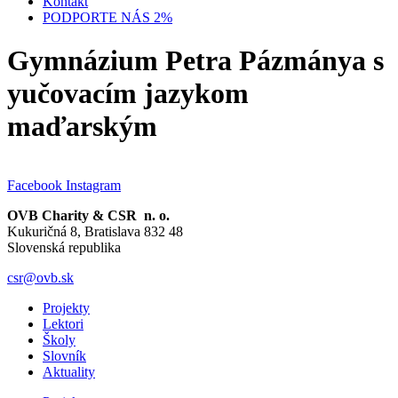
Kontakt
PODPORTE NÁS 2%
Gymnázium Petra Pázmánya s
yučovacím jazykom
maďarským
Facebook
Instagram
OVB Charity & CSR n. o.
Kukuričná 8, Bratislava 832 48
Slovenská republika
csr@ovb.sk
Projekty
Lektori
Školy
Slovník
Aktuality