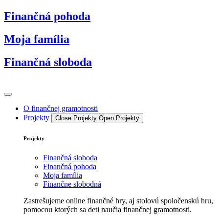
Preskočiť
Finančná pohoda
na
obsah
Moja família
Finančná sloboda
O finančnej gramotnosti
Projekty
Close Projekty
Open Projekty
Projekty
Finančná sloboda
Finančná pohoda
Moja família
Finančne slobodná
Zastrešujeme online finančné hry, aj stolovú spoločenskú hru,
pomocou ktorých sa deti naučia finančnej gramotnosti.