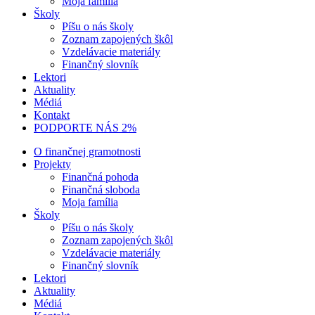
Moja família
Školy
Píšu o nás školy
Zoznam zapojených škôl
Vzdelávacie materiály
Finančný slovník
Lektori
Aktuality
Médiá
Kontakt
PODPORTE NÁS 2%
O finančnej gramotnosti
Projekty
Finančná pohoda
Finančná sloboda
Moja família
Školy
Píšu o nás školy
Zoznam zapojených škôl
Vzdelávacie materiály
Finančný slovník
Lektori
Aktuality
Médiá