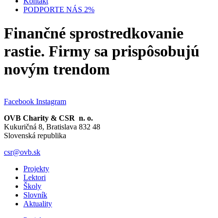
Kontakt
PODPORTE NÁS 2%
Finančné sprostredkovanie
rastie. Firmy sa prispôsobujú
novým trendom
Facebook
Instagram
OVB Charity & CSR n. o.
Kukuričná 8, Bratislava 832 48
Slovenská republika
csr@ovb.sk
Projekty
Lektori
Školy
Slovník
Aktuality