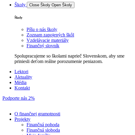
Školy
Close Školy
Open Školy
Školy
Píšu o nás školy
Zoznam zapojených škôl
Vzdelávacie materiály
Finančný slovník
Spolupracujeme so školami naprieč Slovenskom, aby sme
priniesli deťom reálne porozumenie peniazom.
Lektori
Aktuality
Média
Kontakt
Podporte nás 2%
O finančnej gramotnosti
Projekty
Finančná pohoda
Finančná sloboda