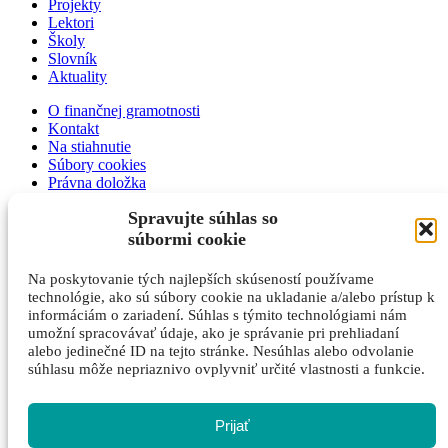
Projekty
Lektori
Školy
Slovník
Aktuality
O finančnej gramotnosti
Kontakt
Na stiahnutie
Súbory cookies
Právna doložka
Ochrana osobných údajov
Spravujte súhlas so
Výročná správa 2026
súbormi cookie
O finančnej gramotnosti
Kontakt
Na poskytovanie tých najlepších skúseností používame
Na stiahnutie
technológie, ako sú súbory cookie na ukladanie a/alebo prístup k
Súbory cookies
informáciám o zariadení. Súhlas s týmito technológiami nám
Právna doložka
umožní spracovávať údaje, ako je správanie pri prehliadaní
Ochrana osobných údajov
alebo jedinečné ID na tejto stránke. Nesúhlas alebo odvolanie
Výročná správa 2026
súhlasu môže nepriaznivo ovplyvniť určité vlastnosti a funkcie.
Portál pre lektorov
Prijať
Som certifikovaný lektor
Som lektor hry Finančná sloboda (kupec)