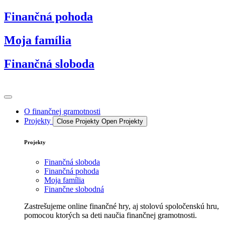
Preskočiť
Finančná pohoda
na
obsah
Moja família
Finančná sloboda
O finančnej gramotnosti
Projekty
Close Projekty
Open Projekty
Projekty
Finančná sloboda
Finančná pohoda
Moja família
Finančne slobodná
Zastrešujeme online finančné hry, aj stolovú spoločenskú hru,
pomocou ktorých sa deti naučia finančnej gramotnosti.